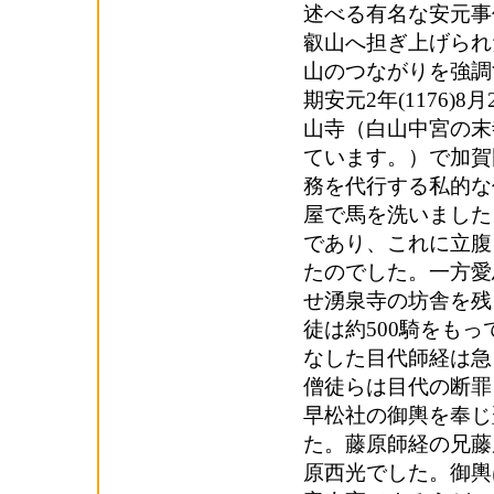
述べる有名な安元事
叡山へ担ぎ上げられ
山のつながりを強調
期安元2年(1176
山寺（白山中宮の末
ています。）で加賀
務を代行する私的な
屋で馬を洗いました
であり、これに立腹
たのでした。一方愛
せ湧泉寺の坊舎を残
徒は約500騎をも
なした目代師経は急
僧徒らは目代の断罪
早松社の御輿を奉じ
た。藤原師経の兄藤
原西光でした。御輿