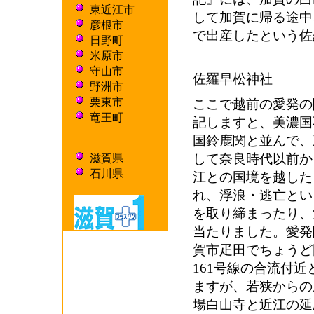
東近江市
して加賀に帰る途中
彦根市
で出産したという佐
日野町
米原市
守山市
佐羅早松神社
野洲市
栗東市
ここで越前の愛発の
竜王町
記しますと、美濃国
国鈴鹿関と並んで、
して奈良時代以前か
滋賀県
石川県
江との国境を越した
れ、浮浪・逃亡とい
を取り締まったり、
当たりました。愛発
賀市疋田でちょうど
161号線の合流付
ますが、若狭からの
場白山寺と近江の延