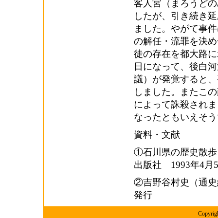
客人宮（まろうどの
したが、引き続き延
ました。やがて事件
の解任・流罪を決め
徒の存在を都大路に
日になって、後白河
議）が発覚すると、
しました。またこの
によって誅殺されま
なったともいえそう
資料・文献
①石川県の歴史散
出版社 1993年4月
②吉野谷村史（通史
発行
Copyr