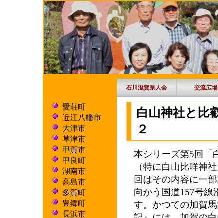
石川滋賀県人会
交流広場
愛荘町
白山神社と比
近江八幡市
２ 
大津市
草津市
甲賀市
本シリーズ第5回「
甲良町
（特に白山比咩神社
湖南市
回はその内容に一部
高島市
向かう国道157号
多賀町
豊郷町
す。かつての加賀馬
長浜市
記』には、加賀の白