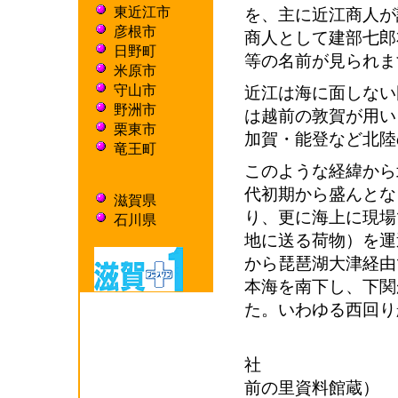
東近江市
を、主に近江商人が
彦根市
商人として建部七郎
日野町
等の名前が見られま
米原市
守山市
近江は海に面しない
野洲市
は越前の敦賀が用い
栗東市
加賀・能登など北陸
竜王町
このような経緯から
代初期から盛んとな
滋賀県
り、更に海上に現場
石川県
地に送る荷物）を運
から琵琶湖大津経由
本海を南下し、下関
た。いわゆる西回り
瀬越
社 
前の里資料館蔵）