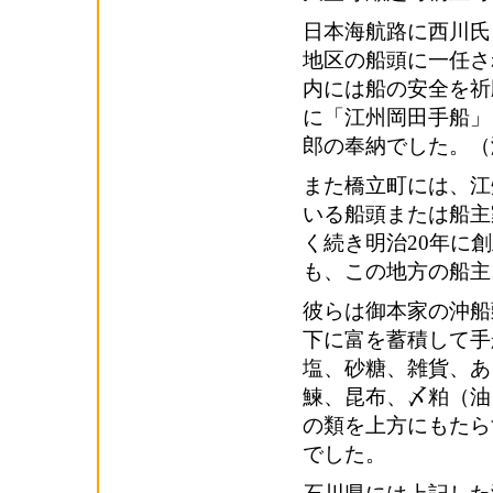
日本海航路に西川氏
地区の船頭に一任さ
内には船の安全を祈
に「江州岡田手船」
郎の奉納でした。（
また橋立町には、江
いる船頭または船主
く続き明治20年に
も、この地方の船主
彼らは御本家の沖船
下に富を蓄積して手
塩、砂糖、雑貨、あ
鰊、昆布、〆粕（油
の類を上方にもたら
でした。