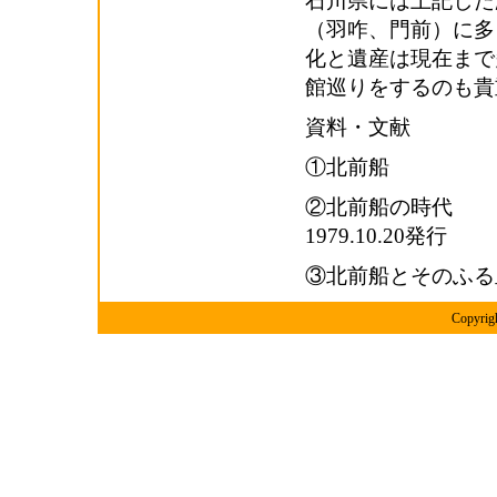
石川県には上記した
（羽咋、門前）に多
化と遺産は現在まで
館巡りをするのも貴
資料・文献
①北前船 牧
②北前船の時代
1979.10.20発行
③北前船とそのふる
Copyr