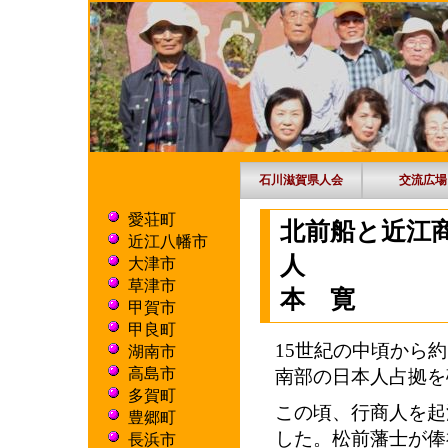
石川滋賀県人会
交流広場
愛荘町
北前船と近江
近江八幡市
大津市
草津市
本 寛
甲賀市
甲良町
15世紀の中頃から
湖南市
高島市
南部の日本人占拠を
多賀町
この頃、行商人を起
豊郷町
した。松前藩士が俸
長浜市