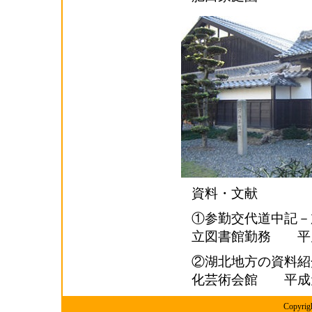
資料・文献
①参勤交代道中
立図書館勤務 平凡社 
②湖北地方の資料紹
化芸術会館 平成元
Copyr