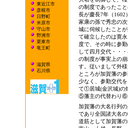
東近江市
の制度であったこと
彦根市
長が慶長7年（16
日野町
家康の孫で秀忠の次
米原市
城に伺候したことが
守山市
野洲市
て確立したのは寛永1
栗東市
度で、その時に参勤
竜王町
して四月交代・・・
の制度が事実上の崩壊
滋賀県
す。従いまして外様
石川県
ところが加賀藩の参勤
少なく、参勤交代を
て①居城(金沢城)
⑤藩主の代替わり⑥
加賀藩の大名行列の
であり全国諸大名の
道筋として加賀藩の