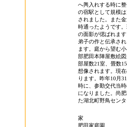
へ輿入れする時に整
の宿駅として規模は
されました。また金
時通ったようです。
の面影が偲ばれます
弟子の作と伝承され
ます。庭から望む小谷
部肥田本陣屋敷絵図
部屋数21室、畳数1
想像されます。現在
ります。昨年10月
時に、参勤交代当時
になりました。尚肥
た湖北町野鳥センタ
肥
肥田家庭園