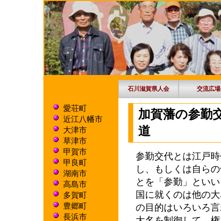
石川滋賀県人会
交流広場
愛荘町
加賀藩の参勤
近江八幡市
道 
大津市
草津市
甲賀市
参勤交代とは江戸時
甲良町
し、もしくは自らの
湖南市
とを「参勤」といい
高島市
国に就くのは他の大
多賀町
豊郷町
の目的はいろいろ言
長浜市
大名を制御して、権